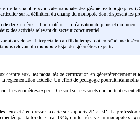
nde de la chambre syndicale nationale des géomètres-topographes (C
rticulier sur la définition du champ du monopole dont disposent les pre
de deux critères – l’un matériel : la réalisation de plans et documents to
eux des activités relevant du secteur concurrentiel.
variations de son interprétation au fil du temps, ont entraîné une insécu
ations relevant du monopole légal des géomètres-experts.
 deux d’entre eux, les modalités de certification en géoréférencement et 
la réglementation actuelle. Un effort de pédagogie pourrait néanmoins s
ient les géomètres-experts. Ce sont sur ces sujets que portent essentie
des lieux et à en dresser la carte sur supports 2D et 3D. La profession
ementée par la loi du 7 mai 1946, qui lui réserve un monopole s’agissa