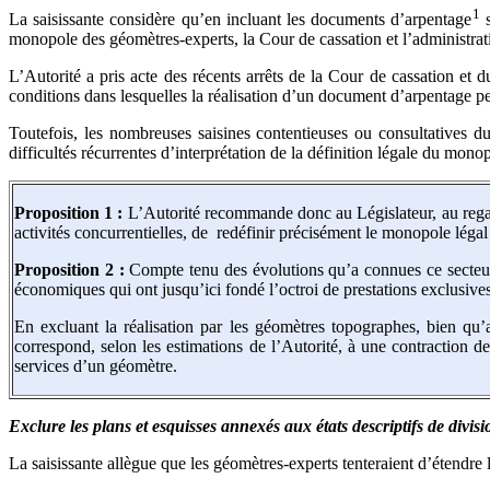
1
La saisissante considère qu’en incluant les documents d’arpentage
s
monopole des géomètres-experts, la Cour de cassation et l’administrati
L’Autorité a pris acte des récents arrêts de la Cour de cassation et 
conditions dans lesquelles la réalisation d’un document d’arpentage p
Toutefois, les nombreuses saisines contentieuses ou consultatives du
difficultés récurrentes d’interprétation de la définition légale du mon
Proposition 1 :
L’Autorité recommande donc au Législateur, au regar
activités concurrentielles, de redéfinir précisément le monopole léga
Proposition 2 :
Compte tenu des évolutions qu’a connues ce secteur d
économiques qui ont jusqu’ici fondé l’octroi de prestations exclusive
En excluant la réalisation par les géomètres topographes, bien qu’
correspond, selon les estimations de l’Autorité, à une contraction 
services d’un géomètre.
Exclure les plans et esquisses annexés aux états descriptifs de divi
La saisissante allègue que les géomètres-experts tenteraient d’étendre