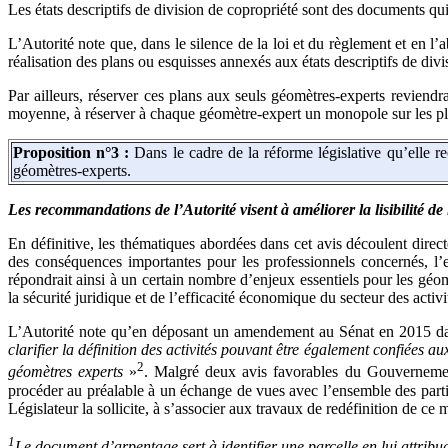
Les états descriptifs de division de copropriété sont des documents qui
L’Autorité note que, dans le silence de la loi et du règlement et en l
réalisation des plans ou esquisses annexés aux états descriptifs de divi
Par ailleurs, réserver ces plans aux seuls géomètres-experts reviendr
moyenne, à réserver à chaque géomètre-expert un monopole sur les pl
Proposition n°3 :
Dans le cadre de la réforme législative qu’elle r
géomètres-experts.
Les recommandations de l’Autorité visent à améliorer la lisibilité de 
En définitive, les thématiques abordées dans cet avis découlent direc
des conséquences importantes pour les professionnels concernés, l’e
répondrait ainsi à un certain nombre d’enjeux essentiels pour les géomè
la sécurité juridique et de l’efficacité économique du secteur des activ
L’Autorité note qu’en déposant un amendement au Sénat en 2015 dans 
clarifier la définition des activités pouvant être également confiées
2
géomètres experts
»
. Malgré deux avis favorables du Gouvernement
procéder au préalable à un échange de vues avec l’ensemble des parties
Législateur la sollicite, à s’associer aux travaux de redéfinition de ce
1
Le document d’arpentage sert à identifier une parcelle en lui attribu