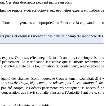
in. Ces états descriptifs peuvent inclure un plan.
xclusif ne semble avoir été octroyé aux géomètres-experts en matière de
 millions de logements en copropriété en France, cela équivaudrait, en
dits plans et esquisses n’entrent pas dans le champ du monopole des
experts. Outre ses effets négatifs sur l’économie, cette imprécision a
é pénalement. La clarification législative que l’Autorité recommande
 d’intelligibilité de la loi, limitation du contentieux, renforcement de
l’égalité des chances économiques, le Gouvernement souhaitait déjà «
ur ces activités qui, légalement, ne relèvent pas du seul monopole des
s été adopté, les débats parlementaires soulignant la nécessité de
certation que l’avis souhaite s’inscrire, l’Autorité étant prête, si le
 des propriétés bâties et non bâties.