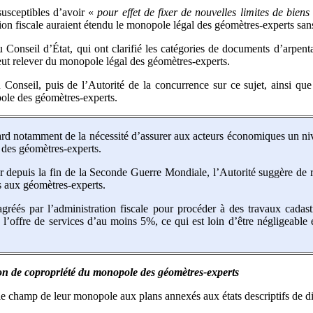
usceptibles d’avoir «
pour effet de fixer de nouvelles limites de biens 
on fiscale auraient étendu le monopole légal des géomètres-experts sans q
du Conseil d’État, qui ont clarifié les catégories de documents d’arpe
eut relever du monopole légal des géomètres-experts.
 Conseil, puis de l’Autorité de la concurrence sur ce sujet, ainsi que
opole des géomètres-experts.
d notamment de la nécessité d’assurer aux acteurs économiques un nive
l des géomètres-experts.
epuis la fin de la Seconde Guerre Mondiale, l’Autorité suggère de réex
s aux géomètres-experts.
agréés par l’administration fiscale pour procéder à des travaux cadast
de l’offre de services d’au moins 5%, ce qui est loin d’être négligeab
sion de copropriété du monopole des géomètres-experts
 le champ de leur monopole aux plans annexés aux états descriptifs de div