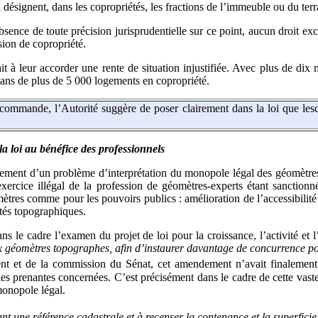
 désignent, dans les copropriétés, les fractions de l’immeuble ou du terra
’absence de toute précision jurisprudentielle sur ce point, aucun droit e
sion de copropriété.
ait à leur accorder une rente de situation injustifiée. Avec plus de dix
ans de plus de 5 000 logements en copropriété.
ecommande, l’Autorité suggère de poser clairement dans la loi que les
la loi au bénéfice des professionnels
tement d’un problème d’interprétation du monopole légal des géomètres-
xercice illégal de la profession de géomètres-experts étant sanctionn
tres comme pour les pouvoirs publics : amélioration de l’accessibilité et
ités topographiques.
le cadre l’examen du projet de loi pour la croissance, l’activité et 
 aux géomètres topographes, afin d’instaurer davantage de concurrence po
 et de la commission du Sénat, cet amendement n’avait finalement pa
 prenantes concernées. C’est précisément dans le cadre de cette vaste con
 monopole légal.
ant une référence cadastrale et à recenser la contenance et la superficie