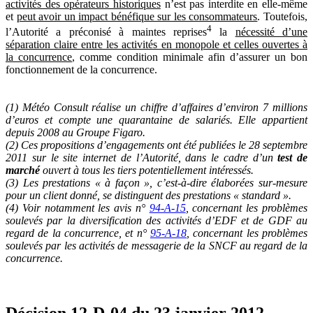
activités des opérateurs historiques
n’est pas interdite en elle-même
et
peut avoir un impact bénéfique sur les consommateurs
. Toutefois,
4
l’Autorité a préconisé à maintes reprises
la
nécessité d’une
séparation claire entre les activités en monopole et celles ouvertes à
la concurrence
, comme condition minimale afin d’assurer un bon
fonctionnement de la concurrence.
(1) Météo Consult réalise un chiffre d’affaires d’environ 7 millions
d’euros et compte une quarantaine de salariés. Elle appartient
depuis 2008 au Groupe Figaro.
(2) Ces propositions d’engagements ont été publiées le 28 septembre
2011 sur le site internet de l’Autorité, dans le cadre d’un
test de
marché
ouvert à tous les tiers potentiellement intéressés.
(3) Les prestations « à façon », c’est-à-dire élaborées sur-mesure
pour un client donné, se distinguent des prestations « standard ».
(4) Voir notamment les avis n°
94-A-15
, concernant les problèmes
soulevés par la diversification des activités d’EDF et de GDF au
regard de la concurrence, et n°
95-A-18
, concernant les problèmes
soulevés par les activités de messagerie de la SNCF au regard de la
concurrence.