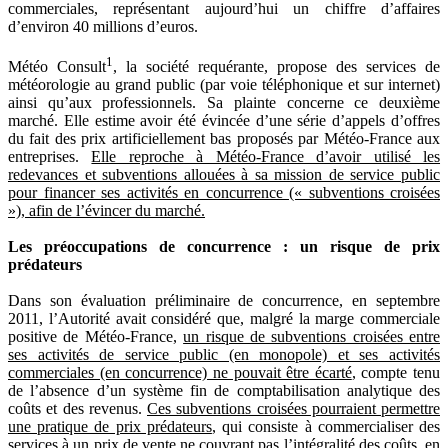
commerciales, représentant aujourd’hui un chiffre d’affaires
d’environ 40 millions d’euros.
1
Météo Consult
, la société requérante, propose des services de
météorologie au grand public (par voie téléphonique et sur internet)
ainsi qu’aux professionnels. Sa plainte concerne ce deuxième
marché. Elle estime avoir été évincée d’une série d’appels d’offres
du fait des prix artificiellement bas proposés par Météo-France aux
entreprises.
Elle reproche à Météo-France d’avoir utilisé les
redevances et subventions allouées à sa mission de service public
pour financer ses activités en concurrence (« subventions croisées
»), afin de l’évincer du marché.
Les préoccupations de concurrence : un risque de prix
prédateurs
Dans son évaluation préliminaire de concurrence, en septembre
2011, l’Autorité avait considéré que, malgré la marge commerciale
positive de Météo-France,
un risque de subventions croisées entre
ses activités de service public (en monopole) et ses activités
commerciales (en concurrence) ne pouvait être écarté
, compte tenu
de l’absence d’un système fin de comptabilisation analytique des
coûts et des revenus.
Ces subventions croisées pourraient permettre
une pratique de prix prédateurs
, qui consiste à commercialiser des
services à un prix de vente ne couvrant pas l’intégralité des coûts, en