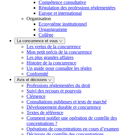
Compétence consultative
Régulation des professions réglementées
Europe et international
Organisation
Ecosystème institutionnel
Organigramme
Collège
La concurrence et vous
Les vertus de la concurrence
Mon petit précis de la concurrence
Les plus grandes affaires
Histoire de la concurrence
Un guide pour connaître les règles
Conformité
Avis et décisions
Professions réglementées du droit
Suivi des recours et pourvois
Clémence
Consultations publiques et tests de marché
Développement durable et concurrence
Textes de référence
Comment notifier une opération de contrôle des
concentrations ?
Opérations de concentrations en cours d’examen
Décisions de contrôle des concentrations