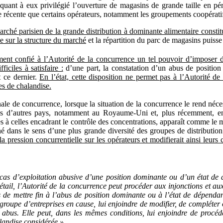
uant à eux privilégié l’ouverture de magasins de grande taille en péri
ode récente que certains opérateurs, notamment les groupements coopératif
marché parisien de la grande distribution à dominante alimentaire consti
ve sur la structure du marché
et la répartition du parc de magasins puisse 
nt confié à l’Autorité de la concurrence un tel pouvoir d’imposer de
iciles à satisfaire :
d’une part, la constatation d’un abus de positio
 ce dernier.
En l’état, cette disposition ne permet pas à l’Autorité de
es de chalandise.
onale de concurrence, lorsque la situation de la concurrence le rend néc
 dans d’autres pays, notamment au Royaume-Uni et, plus récemment, 
res à celles encadrant le contrôle des concentrations, apparaît comme le
 dans le sens d’une plus grande diversité des groupes de distribution
la pression concurrentielle sur les opérateurs et modifierait ainsi leu
 cas d’exploitation abusive d’une position dominante ou d’un état d
il, l’Autorité de la concurrence peut procéder aux injonctions et aux 
s de mettre fin à l’abus de position dominante ou à l’état de dépenda
groupe d’entreprises en cause, lui enjoindre de modifier, de compléter o
abus. Elle peut, dans les mêmes conditions, lui enjoindre de procéde
landise considérée ».