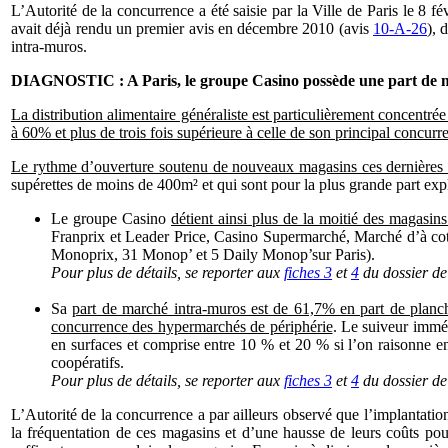
L’Autorité de la concurrence a été saisie par la Ville de Paris le 8 fé
avait déjà rendu un premier avis en décembre 2010 (avis
10-A-26
), 
intra-muros.
DIAGNOSTIC : A Paris, le groupe Casino possède une part de m
La distribution alimentaire généraliste est particulièrement concentré
à 60% et plus de trois fois supérieure à celle de son principal concurr
Le rythme d’ouverture soutenu de nouveaux magasins ces dernières a
supérettes de moins de 400m² et qui sont pour la plus grande part exp
Le groupe Casino
détient ainsi plus de la moitié des magasi
Franprix et Leader Price, Casino Supermarché, Marché d’à coté
Monoprix, 31 Monop’ et 5 Daily Monop’sur Paris).
Pour plus de détails, se reporter aux
fiches 3
et
4
du dossier de 
Sa
part de marché intra-muros est de 61,7% en part de planche
concurrence des hypermarchés de périphérie
. Le suiveur imméd
en surfaces et comprise entre 10 % et 20 % si l’on raisonne e
coopératifs.
Pour plus de détails, se reporter aux
fiches 3
et
4
du dossier de
L’Autorité de la concurrence a par ailleurs observé que l’implantati
la fréquentation de ces magasins et d’une hausse de leurs coûts pou