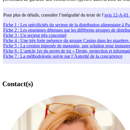
Pour plus de détails, consulter l’intégralité du texte de l’
avis 12-A-01 d
Fiche 1 : Les spécificités du secteur de la distribution alimentaire à Pa
Fiche 2 : Les enseignes détenues par les différents groupes de distribu
Fiche 3 : Un secteur très concentré
Fiche 4 : Une très forte présence du groupe Casino dans les quartiers 
Fiche 5 : La cession imposée de magasins, une solution pour instaur
Fiche 6 : L’article 1er du projet de loi « Droits, protection et infor
Fiche 7 : La méthodologie suivie par l’Autorité de la concurrence
Contact(s)