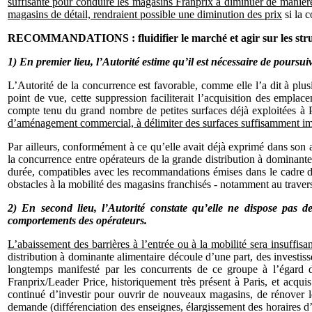
suffisante pour conduire les magasins Franprix à diminuer de manière 
magasins de détail, rendraient possible une diminution des prix
si la c
RECOMMANDATIONS : fluidifier le marché et agir sur les stru
1) En premier lieu, l’Autorité estime qu’il est nécessaire de poursuiv
L’Autorité de la concurrence est favorable, comme elle l’a dit à plus
point de vue, cette suppression faciliterait l’acquisition des empl
compte tenu du grand nombre de petites surfaces déjà exploitées à P
d’aménagement commercial, à délimiter des surfaces suffisamment im
Par ailleurs, conformément à ce qu’elle avait déjà exprimé dans son
la concurrence entre opérateurs de la grande distribution à dominante
durée, compatibles avec les recommandations émises dans le cadre d
obstacles à la mobilité des magasins franchisés - notamment au traver
2) En second lieu, l’Autorité constate qu’elle ne dispose pas d
comportements des opérateurs.
L’abaissement des barrières à l’entrée ou à la mobilité sera insuffis
distribution à dominante alimentaire découle d’une part, des investiss
longtemps manifesté par les concurrents de ce groupe à l’égard d
Franprix/Leader Price, historiquement très présent à Paris, et acq
continué d’investir pour ouvrir de nouveaux magasins, de rénover l
demande (différenciation des enseignes, élargissement des horaires d’o