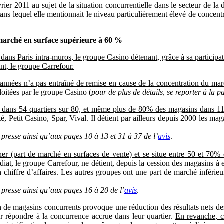
vrier 2011 au sujet de la situation concurrentielle dans le secteur de l
dans lequel elle mentionnait le niveau particulièrement élevé de concent
arché en surface supérieure à 60 %
e dans Paris intra-muros, le groupe Casino détenant, grâce à sa partici
ent, le groupe Carrefour.
nnées n’a pas entraîné de remise en cause de la concentration du ma
loitées par le groupe Casino (
pour de plus de détails, se reporter à la p
ns dans 54 quartiers sur 80, et même plus de 80% des magasins dans 11
, Petit Casino, Spar, Vival. Il détient par ailleurs depuis 2000 les m
presse ainsi qu’aux pages 10 à 13 et 31 à 37 de l’
avis
.
r (part de marché en surfaces de vente) et se situe entre 50 et 70% en
iat, le groupe Carrefour, ne détient, depuis la cession des magasins à 
n chiffre d’affaires. Les autres groupes ont une part de marché inféri
 presse ainsi qu’aux pages 16 à 20 de l’
avis
.
on de magasins concurrents provoque une réduction des résultats nets d
r répondre à la concurrence accrue dans leur quartier.
En revanche, ce