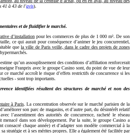
 amont, au niveau de la centrale d’achat, ou en en aval, au niveau des
s 41 à 43 de l’
avis
).
mentaires et de fluidifier le marché.
tive d’installation
pour les commerces de plus de 1 000 m². De son
aille, ce qui aurait pour conséquence d’animer le jeu concurrentiel,
aitable que
la ville de Paris veille, dans le cadre des projets de zones
d’hypermarchés.
 estime qu’un assouplissement des conditions d’affiliation renforcerait
 enseigne Franprix avec le groupe Casino sont, du point de vue de leur
 ce marché accroît le risque d’effets restrictifs de concurrence si les
uelles - sont trop importants.
rrence identifiées résultent des structures de marché et non des
taire à Paris
. La concentration observée sur le marché parisien de la
’améliorer son parc de magasins, et d’autre part, du désintérêt relatif
vec l’assentiment des autorités de concurrence, racheté le réseau
ait menacé dans son développement. Par la suite, le groupe Casino a
tant consacré chaque année) et d’adapter son modèle commercial à la
 stratégie et à ses mérites propres. Elle a également été facilitée par