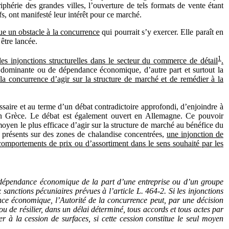
phérie des grandes villes, l’ouverture de tels formats de vente étant
s, ont manifesté leur intérêt pour ce marché.
tue un obstacle à la concurrence
qui pourrait s’y exercer. Elle paraît en
être lancée.
1
s injonctions structurelles dans le secteur du commerce de détail
.
n dominante ou de dépendance économique, d’autre part et surtout la
 la concurrence d’agir sur la structure de marché et de remédier à la
essaire et au terme d’un débat contradictoire approfondi, d’enjoindre à
en Grèce. Le débat est également ouvert en Allemagne. Ce pouvoir
 moyen le plus efficace d’agir sur la structure de marché au bénéfice du
 présents sur des zones de chalandise concentrées,
une injonction de
rs comportements de prix ou d’assortiment dans le sens souhaité par les
e dépendance économique de la part d’une entreprise ou d’un groupe
sanctions pécuniaires prévues à l’article L. 464-2. Si les injonctions
nce économique, l’Autorité de la concurrence peut, par une décision
u de résilier, dans un délai déterminé, tous accords et tous actes par
r à la cession de surfaces, si cette cession constitue le seul moyen