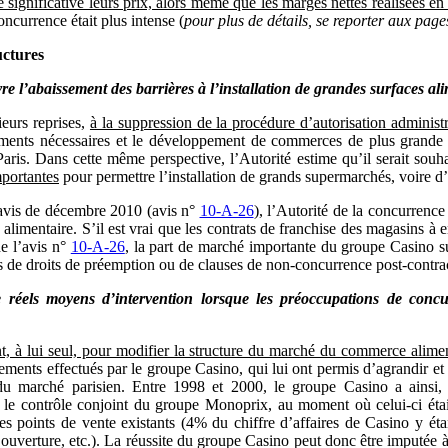
significative leurs prix, alors même que les marges nettes réalisées en
oncurrence était plus intense (
pour plus de détails, se reporter aux page
ctures
re l’abaissement des barrières à l’installation de grandes surfaces ali
ieurs reprises,
à la suppression de la procédure d’autorisation administra
acements nécessaires et le développement de commerces de plus grande t
aris. Dans cette même perspective, l’Autorité estime qu’il serait souh
portantes
pour permettre l’installation de grands supermarchés, voire 
 avis de décembre 2010 (avis n°
10-A-26
), l’Autorité de la concurrence
 alimentaire. S’il est vrai que les contrats de franchise des magasins à
e l’avis n°
10-A-26
, la part de marché importante du groupe Casino sur
s de droits de préemption ou de clauses de non-concurrence post-contract
e réels moyens d’intervention lorsque les préoccupations de concu
ant, à lui seul, pour modifier la structure du marché du commerce alimen
ements effectués par le groupe Casino, qui lui ont permis d’agrandir et d
u marché parisien. Entre 1998 et 2000, le groupe Casino a ainsi, a
uis le contrôle conjoint du groupe Monoprix, au moment où celui-ci ét
es points de vente existants (4% du chiffre d’affaires de Casino y é
uverture, etc.). La réussite du groupe Casino peut donc être imputée à sa