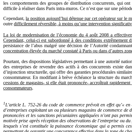
les comportements des groupes de distribution concurrents, qui ont q
difficile à réaliser dans Paris intra-muros. Ce n’est que sur une péri
Cependant,
la position aujourd’hui détenue par cet opérateur sur le 
outre
difficilement réversible, à moins qu’une intervention significati
La loi de modernisation de l’économie du 4 août 2008 a effectiveme
Cependant, celui-ci est subordonné à des conditions extrêmement diff
persistance de l’abus malgré une décision de l’Autorité condamnant
concentration élevée du marché constaté à Paris ou dans d’autres zon
Pourtant, des dispositions législatives permettant à une autorité nati
des entreprises de revendre des actifs à des concurrents existe
d’injonction structurelle, qui offre des garanties procédurales similai
consommateur. En modifiant à brève échéance la structure du marché
cessions de magasins- si elle était prononcée- accroîtrait rapidement 
consommateurs
.
1
L’article L. 752-26 du code de commerce prévoit en effet qu’« en
d’entreprises exploitant un ou plusieurs magasins de commerce de déta
prononcées et les sanctions pécuniaires appliquées n’ont pas permi
motivée prise après réception des observations de l’entreprise ou du 
lesquels s’est constituée la puissance économique qui a permis ces 
permettant de garantir une concurrence effective dans la zone de cha