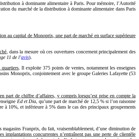
a distribution à dominante alimentaire à Paris. Pour mémoire, l’Autorité
ration du marché de la distribution à dominante alimentaire dans Paris
pation au capital de Monoprix, une part de marché en surface supérieure
rché
, dans la mesure où ces ouvertures concernent principalement des
age 11 de l’
avis
).
 quartiers
. Il exploite 375 points de ventes, notamment les enseignes
agasins Monoprix, conjointement avec le groupe Galeries Lafayette (53
 part de chiffre d’affaires, y compris lorsqu’est prise en compte la
enseigne
Ed et Dia
, qu’une part de marché de 12,5 % si l’on raisonne
eure à 10%, et inférieure à 5% dans le cas des principaux groupements
es magasins Franprix, du fait, vraisemblablement, d’une diminution de
s implantations concurrentes n’entraînent pas une perte de clientèle