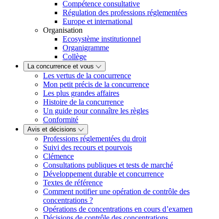
Compétence consultative
Régulation des professions réglementées
Europe et international
Organisation
Ecosystème institutionnel
Organigramme
Collège
La concurrence et vous
Les vertus de la concurrence
Mon petit précis de la concurrence
Les plus grandes affaires
Histoire de la concurrence
Un guide pour connaître les règles
Conformité
Avis et décisions
Professions réglementées du droit
Suivi des recours et pourvois
Clémence
Consultations publiques et tests de marché
Développement durable et concurrence
Textes de référence
Comment notifier une opération de contrôle des
concentrations ?
Opérations de concentrations en cours d’examen
Décisions de contrôle des concentrations