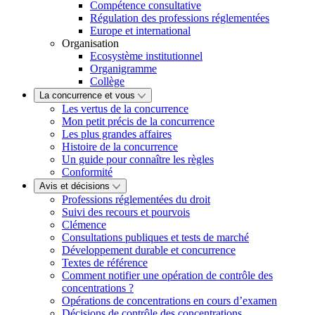
Compétence consultative
Régulation des professions réglementées
Europe et international
Organisation
Ecosystème institutionnel
Organigramme
Collège
La concurrence et vous
Les vertus de la concurrence
Mon petit précis de la concurrence
Les plus grandes affaires
Histoire de la concurrence
Un guide pour connaître les règles
Conformité
Avis et décisions
Professions réglementées du droit
Suivi des recours et pourvois
Clémence
Consultations publiques et tests de marché
Développement durable et concurrence
Textes de référence
Comment notifier une opération de contrôle des
concentrations ?
Opérations de concentrations en cours d’examen
Décisions de contrôle des concentrations