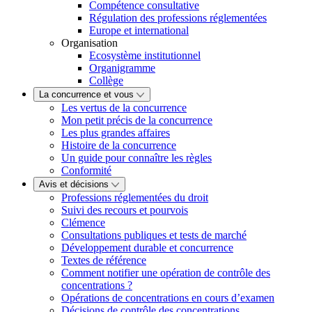
Compétence consultative
Régulation des professions réglementées
Europe et international
Organisation
Ecosystème institutionnel
Organigramme
Collège
La concurrence et vous
Les vertus de la concurrence
Mon petit précis de la concurrence
Les plus grandes affaires
Histoire de la concurrence
Un guide pour connaître les règles
Conformité
Avis et décisions
Professions réglementées du droit
Suivi des recours et pourvois
Clémence
Consultations publiques et tests de marché
Développement durable et concurrence
Textes de référence
Comment notifier une opération de contrôle des
concentrations ?
Opérations de concentrations en cours d’examen
Décisions de contrôle des concentrations