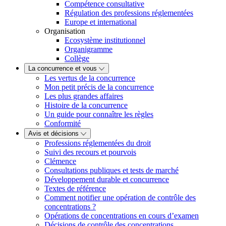
Compétence consultative
Régulation des professions réglementées
Europe et international
Organisation
Ecosystème institutionnel
Organigramme
Collège
La concurrence et vous
Les vertus de la concurrence
Mon petit précis de la concurrence
Les plus grandes affaires
Histoire de la concurrence
Un guide pour connaître les règles
Conformité
Avis et décisions
Professions réglementées du droit
Suivi des recours et pourvois
Clémence
Consultations publiques et tests de marché
Développement durable et concurrence
Textes de référence
Comment notifier une opération de contrôle des
concentrations ?
Opérations de concentrations en cours d’examen
Décisions de contrôle des concentrations