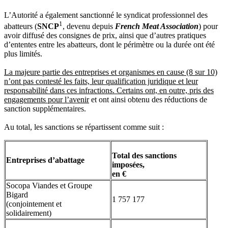
L’Autorité a également sanctionné le syndicat professionnel des
1
abatteurs (
SNCP
, devenu depuis
French Meat Association
) pour
avoir diffusé des consignes de prix, ainsi que d’autres pratiques
d’ententes entre les abatteurs, dont le périmètre ou la durée ont été
plus limités.
La majeure partie des entreprises et organismes en cause (8 sur 10)
n’ont pas contesté les faits, leur qualification juridique et leur
responsabilité dans ces infractions. Certains ont, en outre, pris des
engagements pour l’avenir
et ont ainsi obtenu des réductions de
sanction supplémentaires.
Au total, les sanctions se répartissent comme suit :
Total des sanctions
Entreprises d’abattage
imposées,
en €
Socopa Viandes et Groupe
Bigard
1 757 177
(conjointement et
solidairement)