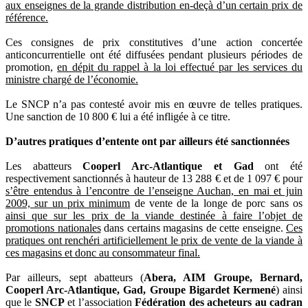
aux enseignes de la grande distribution en-deçà d’un certain prix de
référence.
Ces consignes de prix constitutives d’une action concertée
anticoncurrentielle ont été diffusées pendant plusieurs périodes de
promotion,
en dépit du rappel à la loi effectué par les services du
ministre chargé de l’économie.
Le SNCP n’a pas contesté avoir mis en œuvre de telles pratiques.
Une sanction de 10 800 € lui a été infligée à ce titre.
D’autres pratiques d’entente ont par ailleurs été sanctionnées
Les abatteurs
Cooperl Arc-Atlantique et Gad
ont été
respectivement sanctionnés à hauteur de 13 288 € et de 1 097 € pour
s’être entendus à l’encontre de l’enseigne Auchan, en mai et juin
2009, sur un prix minimum
de vente de la longe de porc sans os
ainsi que sur les prix de la viande destinée à faire l’objet de
promotions nationales
dans certains magasins de cette enseigne.
Ces
pratiques ont renchéri artificiellement le prix de vente de la viande à
ces magasins et donc au consommateur final.
Par ailleurs, sept abatteurs (
Abera, AIM Groupe, Bernard,
Cooperl Arc-Atlantique, Gad, Groupe Bigardet Kermené
) ainsi
que le
SNCP
et l’association
Fédération des acheteurs au cadran