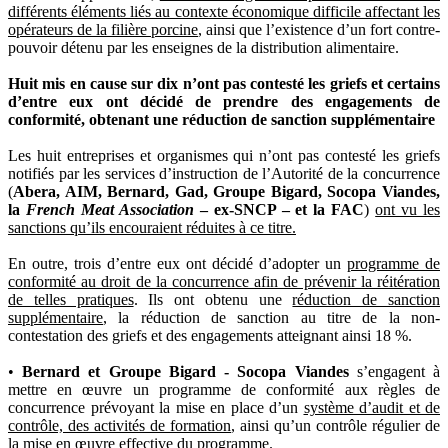
différents éléments liés au contexte économique difficile affectant les
opérateurs de la filière porcine
, ainsi que l’existence d’un fort contre-
pouvoir détenu par les enseignes de la distribution alimentaire.
Huit mis en cause sur dix n’ont pas contesté les griefs et certains
d’entre eux ont décidé de prendre des engagements de
conformité, obtenant une réduction de sanction supplémentaire
Les huit entreprises et organismes qui n’ont pas contesté les griefs
notifiés par les services d’instruction de l’Autorité de la concurrence
(
Abera, AIM, Bernard, Gad, Groupe Bigard, Socopa Viandes,
la
French Meat Association
– ex-SNCP – et la FAC
)
ont vu les
sanctions qu’ils encouraient réduites à ce titre.
En outre, trois d’entre eux ont décidé d’adopter un
programme de
conformité au droit de la concurrence afin de prévenir la réitération
de telles pratiques
. Ils ont obtenu une
réduction de sanction
supplémentaire
, la réduction de sanction au titre de la non-
contestation des griefs et des engagements atteignant ainsi 18 %.
•
Bernard et Groupe Bigard - Socopa Viandes
s’engagent à
mettre en œuvre un programme de conformité aux règles de
concurrence prévoyant la mise en place d’un
système d’audit et de
contrôle, des activités de formation
, ainsi qu’un contrôle régulier de
la mise en œuvre effective du programme.