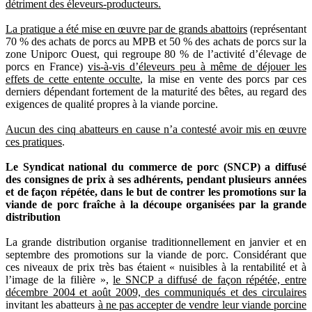
détriment des éleveurs-producteurs.
La pratique a été mise en œuvre par de grands abattoirs
(représentant
70 % des achats de porcs au MPB et 50 % des achats de porcs sur la
zone Uniporc Ouest, qui regroupe 80 % de l’activité d’élevage de
porcs en France)
vis-à-vis d’éleveurs peu à même de déjouer les
effets de cette entente occulte
, la mise en vente des porcs par ces
derniers dépendant fortement de la maturité des bêtes, au regard des
exigences de qualité propres à la viande porcine.
Aucun des cinq abatteurs en cause n’a contesté avoir mis en œuvre
ces pratiques
.
Le Syndicat national du commerce de porc (SNCP) a diffusé
des consignes de prix à ses adhérents, pendant plusieurs années
et de façon répétée, dans le but de contrer les promotions sur la
viande de porc fraîche à la découpe organisées par la grande
distribution
La grande distribution organise traditionnellement en janvier et en
septembre des promotions sur la viande de porc. Considérant que
ces niveaux de prix très bas étaient « nuisibles à la rentabilité et à
l’image de la filière »,
le SNCP a diffusé de façon répétée, entre
décembre 2004 et août 2009, des communiqués et des circulaires
invitant les abatteurs
à ne pas accepter de vendre leur viande porcine