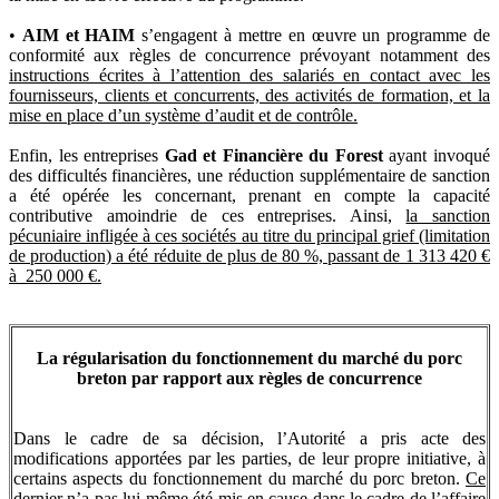
•
AIM et HAIM
s’engagent à mettre en œuvre un programme de
conformité aux règles de concurrence prévoyant notamment des
instructions écrites à l’attention des salariés en contact avec les
fournisseurs, clients et concurrents, des activités de formation, et la
mise en place d’un système d’audit et de contrôle.
Enfin, les entreprises
Gad et Financière du Forest
ayant invoqué
des difficultés financières, une réduction supplémentaire de sanction
a été opérée les concernant, prenant en compte la capacité
contributive amoindrie de ces entreprises. Ainsi,
la sanction
pécuniaire infligée à ces sociétés au titre du principal grief (limitation
de production) a été réduite de plus de 80 %, passant de 1 313 420 €
à 250 000 €.
La régularisation du fonctionnement du marché du porc
breton par rapport aux règles de concurrence
Dans le cadre de sa décision, l’Autorité a pris acte des
modifications apportées par les parties, de leur propre initiative, à
certains aspects du fonctionnement du marché du porc breton.
Ce
dernier n’a pas lui-même été mis en cause dans le cadre de l’affaire