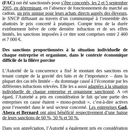
(FAC)
ont été sanctionnés pour
s’être concertés, les 2 et 5 septembre
2005, en déterminant
, en l’absence de fonctionnement du marché au
cadran,
un prix unique pour leurs achats directs auprès des éleveurs
,
le SNCP diffusant au travers d’un communiqué à l’ensemble des
abattoirs le prix concerté à pratiquer. Compte tenu de la durée
extrêmement brève de cette dernière infraction et de ses effets
limités, les sanctions imposées à ce titre sont comprises entre 2 460
et 7 000 €.
Des sanctions proportionnées à la situation individuelle de
chaque entreprise et organisme, dans le contexte économique
difficile de la filière porcine
L’Autorité de la concurrence a fixé le montant des sanctions en
tenant compte de la gravité des faits et de l’importance – dans la
plupart des cas très limitée – du dommage causé à l’économie par les
différentes infractions relevées. Elle les a aussi
adaptées à la situation
individuelle de chaque entreprise et organisme sanctionné
. A cet
égard, l’Autorité a pris en considération le fait qu’une partie des
entreprises en cause étaient « mono-produit », c’est-à-dire actives
pour l’essentiel dans le seul secteur concerné.
Les entreprises
Gad,
Abera et Bernard
ont ainsi bénéficié respectivement d’une baisse
de leurs sanctions de 60 %, 50 % et 50 %.
Dans son appréciation,
l’Autorité a également pris en considération