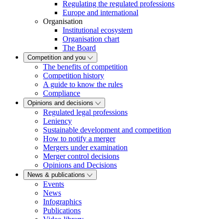
Regulating the regulated professions
Europe and international
Organisation
Institutional ecosystem
Organisation chart
The Board
Competition and you
The benefits of competition
Competition history
A guide to know the rules
Compliance
Opinions and decisions
Regulated legal professions
Leniency
Sustainable development and competition
How to notify a merger
Mergers under examination
Merger control decisions
Opinions and Decisions
News & publications
Events
News
Infographics
Publications