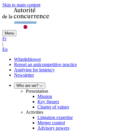
Skip to main content
Menu
Fr
|
En
Whistleblower
Report an anticompetitive practice
Applying for leniency
Newsletter
Who are we?
Presentation
Mission
Key figures
Charter of values
Activities
Litigation expertise
Merger control
Advisory powers