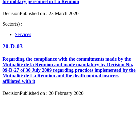
for military personnel in La Réunion
Decision
Published on : 23 March 2020
Sector(s) :
Services
20-D-03
Regarding the compliance with the commitments made by the
Mutualité de la Réunion and made mandatory by Decision No.
09-D-27 of 30 July 2009 regarding practices implemented by the
Mutualité de La Réunion and the death mutual insurers
affiliated with it
Decision
Published on : 20 February 2020