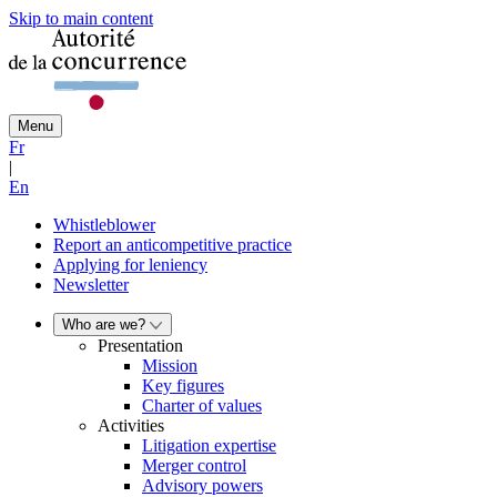
Skip to main content
Menu
Fr
|
En
Whistleblower
Report an anticompetitive practice
Applying for leniency
Newsletter
Who are we?
Presentation
Mission
Key figures
Charter of values
Activities
Litigation expertise
Merger control
Advisory powers