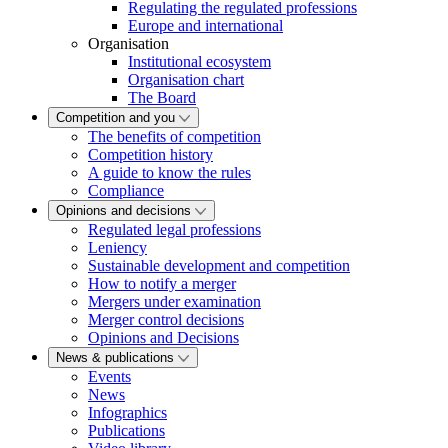
Regulating the regulated professions
Europe and international
Organisation
Institutional ecosystem
Organisation chart
The Board
Competition and you
The benefits of competition
Competition history
A guide to know the rules
Compliance
Opinions and decisions
Regulated legal professions
Leniency
Sustainable development and competition
How to notify a merger
Mergers under examination
Merger control decisions
Opinions and Decisions
News & publications
Events
News
Infographics
Publications