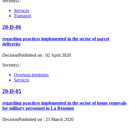
Sector(s) :
Services
Transport
20-D-06
regarding practices implemented in the sector of parcel
deliveries
Decision
Published on : 02 April 2020
Sector(s) :
Overseas territories
Services
20-D-05
regarding practices implemented in the sector of home removals
for military personnel in La Réunion
Decision
Published on : 23 March 2020