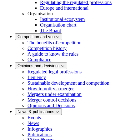
Regulating the regulated professions
Europe and international
Organisation
Institutional ecosystem
Organisation chart
The Board
Competition and you
The benefits of competition
Competition history
A guide to know the rules
Compliance
Opinions and decisions
Regulated legal professions
Leniency
Sustainable development and competition
How to notify a merger
Mergers under examination
Merger control decisions
Opinions and Decisions
News & publications
Events
News
Infographics
Publications