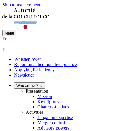
Skip to main content
Menu
Fr
|
En
Whistleblower
Report an anticompetitive practice
Applying for leniency
Newsletter
Who are we?
Presentation
Mission
Key figures
Charter of values
Activities
Litigation expertise
Merger control
Advisory powers