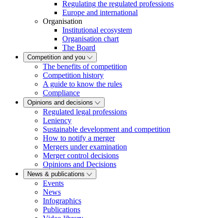
Regulating the regulated professions
Europe and international
Organisation
Institutional ecosystem
Organisation chart
The Board
Competition and you
The benefits of competition
Competition history
A guide to know the rules
Compliance
Opinions and decisions
Regulated legal professions
Leniency
Sustainable development and competition
How to notify a merger
Mergers under examination
Merger control decisions
Opinions and Decisions
News & publications
Events
News
Infographics
Publications