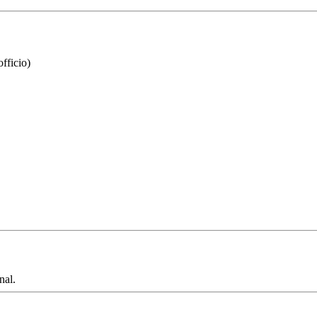
fficio)
nal.