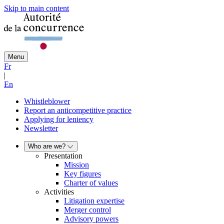
Skip to main content
Menu
Fr
|
En
Whistleblower
Report an anticompetitive practice
Applying for leniency
Newsletter
Who are we?
Presentation
Mission
Key figures
Charter of values
Activities
Litigation expertise
Merger control
Advisory powers