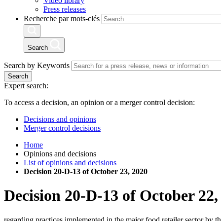
Video library
Press releases
Recherche par mots-clés
Search
Search by Keywords
Search
Expert search:
To access a decision, an opinion or a merger control decision:
Decisions and opinions
Merger control decisions
Home
Opinions and decisions
List of opinions and decisions
Decision 20-D-13 of October 23, 2020
Decision
20-D-13
of
October 22,
regarding practices implemented in the major food retailer sector by