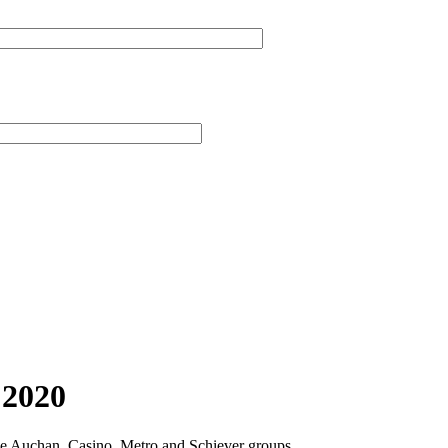
 2020
 the Auchan, Casino, Metro and Schiever groups