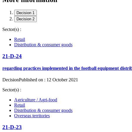
Decision 1
Decision 2
Sector(s) :
Retail
Distribution & consumer goods
21-D-24
regarding practices implemented in the football equipment distri
Decision
Published on : 12 October 2021
Sector(s) :
Agriculture / Agri-food
Retail
Distribution & consumer goods
Overseas territories
21-D-23