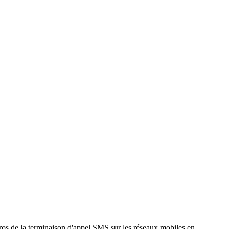
gros de la terminaison d'appel SMS sur les réseaux mobiles en