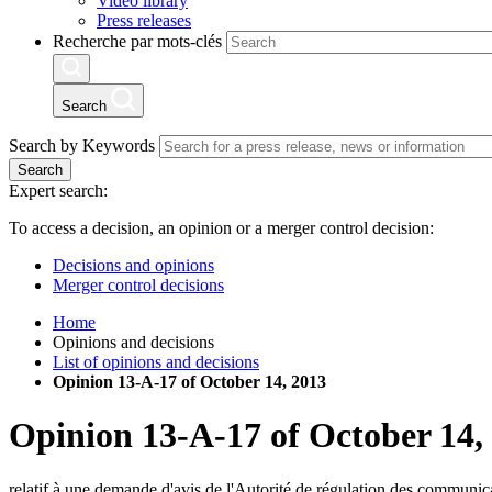
Video library
Press releases
Recherche par mots-clés
Search
Search by Keywords
Search
Expert search:
To access a decision, an opinion or a merger control decision:
Decisions and opinions
Merger control decisions
Home
Opinions and decisions
List of opinions and decisions
Opinion 13-A-17 of October 14, 2013
Opinion
13-A-17
of
October 14,
relatif à une demande d'avis de l'Autorité de régulation des communica