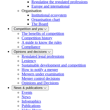
Regulating the regulated professions
Europe and international
Organisation
Institutional ecosystem
Organisation chart
The Board
Competition and you
The benefits of competition
Competition history
A guide to know the rules
Compliance
Opinions and decisions
Regulated legal professions
Leniency
Sustainable development and competition
How to notify a merger
Mergers under examination
Merger control decisions
Opinions and Decisions
News & publications
Events
News
Infographics
Publications