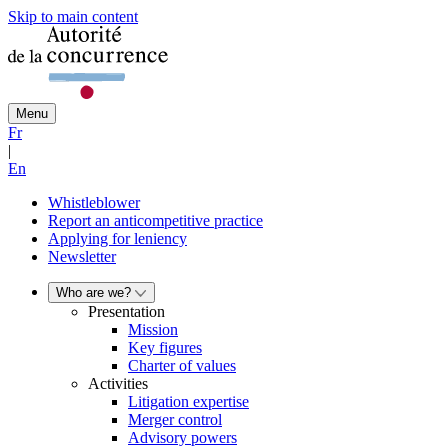
Skip to main content
Menu
Fr
|
En
Whistleblower
Report an anticompetitive practice
Applying for leniency
Newsletter
Who are we?
Presentation
Mission
Key figures
Charter of values
Activities
Litigation expertise
Merger control
Advisory powers