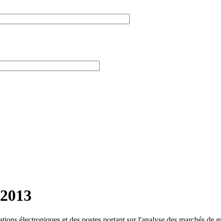
 2013
tions électroniques et des postes portant sur l'analyse des marchés de 