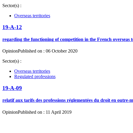
Sector(s) :
Overseas territories
19-A-12
regarding the functioning of competition in the French overseas te
Opinion
Published on : 06 October 2020
Sector(s) :
Overseas territories
Regulated professions
19-A-09
relatif aux tarifs des professions réglementées du droit en outre-
Opinion
Published on : 11 April 2019