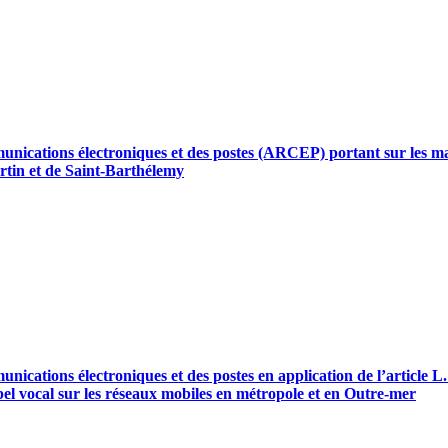
munications électroniques et des postes (ARCEP) portant sur les m
Martin et de Saint-Barthélemy
unications électroniques et des postes en application de l’article L
pel vocal sur les réseaux mobiles en métropole et en Outre-mer