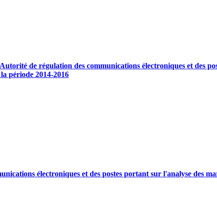
’Autorité de régulation des communications électroniques et des po
 la période 2014-2016
unications électroniques et des postes portant sur l'analyse des ma