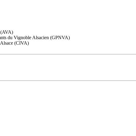
e (AVA)
ants du Vignoble Alsacien (GPNVA)
d’Alsace (CIVA)