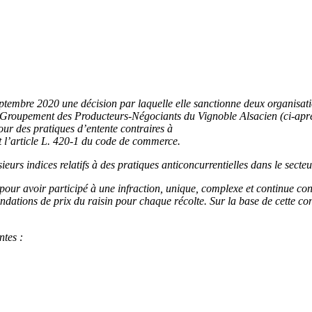
ptembre 2020 une décision par laquelle elle sanctionne deux organisation
le Groupement des Producteurs-Négociants du Vignoble Alsacien (ci-aprè
our des pratiques d’entente contraires à
t l’article L. 420-1 du code de commerce.
urs indices relatifs à des pratiques anticoncurrentielles dans le secteu
our avoir participé à une infraction, unique, complexe et continue cons
dations de prix du raisin pour chaque récolte. Sur la base de cette co
ntes :