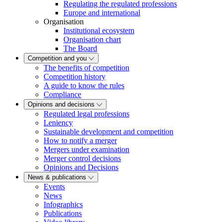
Regulating the regulated professions
Europe and international
Organisation
Institutional ecosystem
Organisation chart
The Board
Competition and you
The benefits of competition
Competition history
A guide to know the rules
Compliance
Opinions and decisions
Regulated legal professions
Leniency
Sustainable development and competition
How to notify a merger
Mergers under examination
Merger control decisions
Opinions and Decisions
News & publications
Events
News
Infographics
Publications