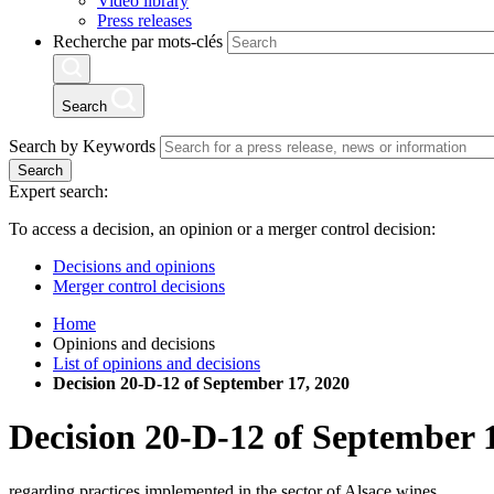
Video library
Press releases
Recherche par mots-clés
Search
Search by Keywords
Search
Expert search:
To access a decision, an opinion or a merger control decision:
Decisions and opinions
Merger control decisions
Home
Opinions and decisions
List of opinions and decisions
Decision 20-D-12 of September 17, 2020
Decision
20-D-12
of
September 1
regarding practices implemented in the sector of Alsace wines