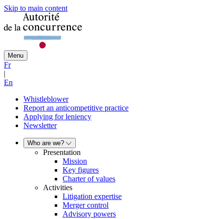
Skip to main content
Menu
Fr
|
En
Whistleblower
Report an anticompetitive practice
Applying for leniency
Newsletter
Who are we?
Presentation
Mission
Key figures
Charter of values
Activities
Litigation expertise
Merger control
Advisory powers