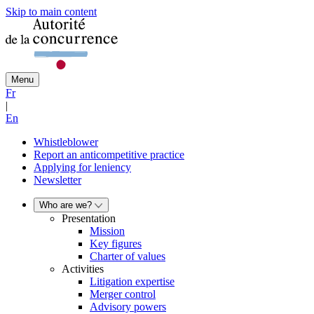
Skip to main content
Menu
Fr
|
En
Whistleblower
Report an anticompetitive practice
Applying for leniency
Newsletter
Who are we?
Presentation
Mission
Key figures
Charter of values
Activities
Litigation expertise
Merger control
Advisory powers