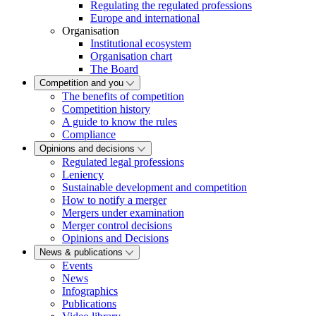
Regulating the regulated professions
Europe and international
Organisation
Institutional ecosystem
Organisation chart
The Board
Competition and you
The benefits of competition
Competition history
A guide to know the rules
Compliance
Opinions and decisions
Regulated legal professions
Leniency
Sustainable development and competition
How to notify a merger
Mergers under examination
Merger control decisions
Opinions and Decisions
News & publications
Events
News
Infographics
Publications