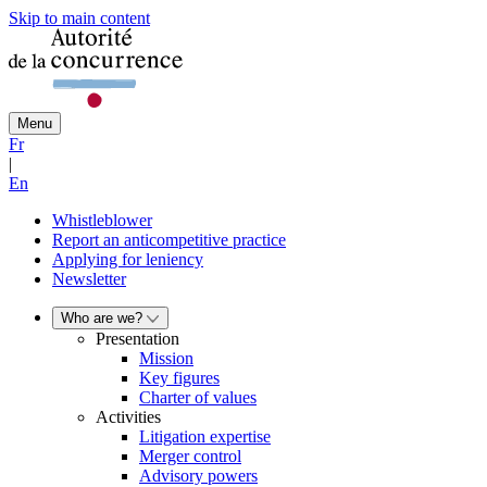
Skip to main content
Menu
Fr
|
En
Whistleblower
Report an anticompetitive practice
Applying for leniency
Newsletter
Who are we?
Presentation
Mission
Key figures
Charter of values
Activities
Litigation expertise
Merger control
Advisory powers