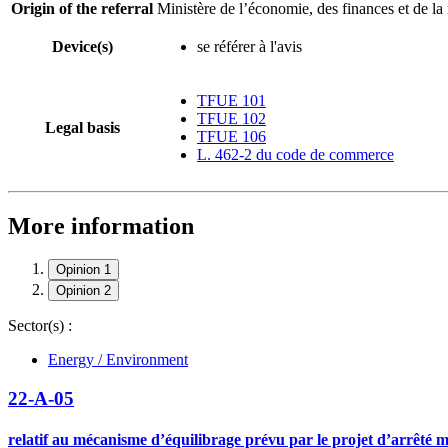
Origin of the referral
Ministère de l’économie, des finances et de la
Device(s)
se référer à l'avis
TFUE 101
TFUE 102
Legal basis
TFUE 106
L. 462-2 du code de commerce
More information
Opinion 1
Opinion 2
Sector(s) :
Energy / Environment
22-A-05
relatif au mécanisme d’équilibrage prévu par le projet d’arrêté m