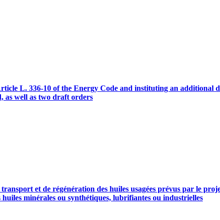
ticle L. 336-10 of the Energy Code and instituting an additional de
, as well as two draft orders
e transport et de régénération des huiles usagées prévus par le pro
 huiles minérales ou synthétiques, lubrifiantes ou industrielles