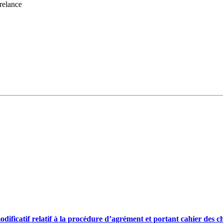
 relance
odificatif relatif à la procédure d’agrément et portant cahier des 