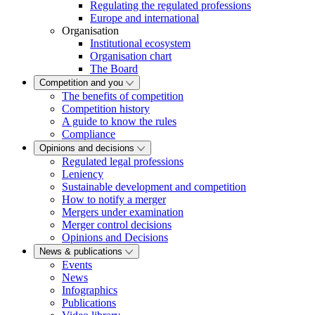
Regulating the regulated professions
Europe and international
Organisation
Institutional ecosystem
Organisation chart
The Board
Competition and you
The benefits of competition
Competition history
A guide to know the rules
Compliance
Opinions and decisions
Regulated legal professions
Leniency
Sustainable development and competition
How to notify a merger
Mergers under examination
Merger control decisions
Opinions and Decisions
News & publications
Events
News
Infographics
Publications