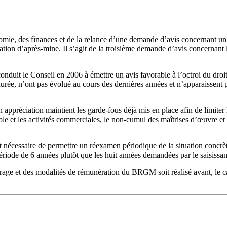
conomie, des finances et de la relance d’une demande d’avis concernant un 
tion d’après-mine. Il s’agit de la troisième demande d’avis concernant l
 conduit le Conseil en 2006 à émettre un avis favorable à l’octroi du 
́e, n’ont pas évolué au cours des dernières années et n’apparaissent 
n appréciation maintient les garde-fous déjà mis en place afin de limiter
opole et les activités commerciales, le non-cumul des maîtrises d’œuvre 
ît nécessaire de permettre un réexamen périodique de la situation concr
́riode de 6 années plutôt que les huit années demandées par le saisissan
rage et des modalités de rémunération du BRGM soit réalisé avant, le